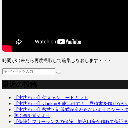
時間が出来たら再度撮影して編集しなおします・・・
最近の投稿
【実践Excel】使えるショートカット
【実践Excel】vlookupを使い倒す！ 見積書を作りな
【実践Excel】数式・計算式が変わらないようにシート
学ぶ事を覚えよう
【保険】フリーランスの保険 振込口座が作れて保証まで