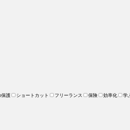
の保護
ショートカット
フリーランス
保険
効率化
学